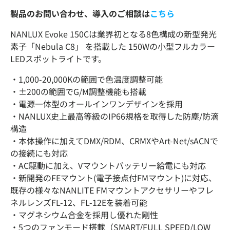
製品のお問い合わせ、導入のご相談は
こちら
NANLUX Evoke 150Cは業界初となる8色構成の新型発光
素子「Nebula C8」 を搭載した 150Wの小型フルカラー
LEDスポットライトです。
・1,000-20,000Kの範囲で色温度調整可能
・±200の範囲でG/M調整機能も搭載
・電源一体型のオールインワンデザインを採用
・NANLUX史上最高等級のIP66規格を取得した防塵/防滴
構造
・本体操作に加えてDMX/RDM、CRMXやArt-Net/sACNで
の接続にも対応
・AC駆動に加え、Vマウントバッテリー給電にも対応
・新開発のFEマウント(電子接点付FMマウント)に対応、
既存の様々なNANLITE FMマウントアクセサリーやフレ
ネルレンズFL-12、FL-12Eを装着可能
・マグネシウム合金を採用し優れた剛性
・5つのファンモード搭載（SMART/FULL SPEED/LOW