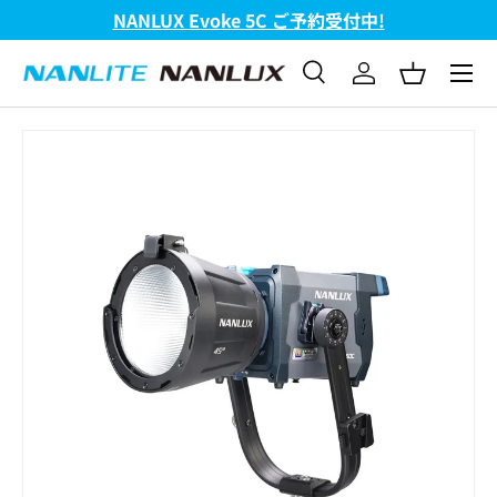
NANLUX Evoke 5C ご予約受付中!
コンテンツへスキップ
メニュ
検索
ログイン
バスケッ
検索
検索