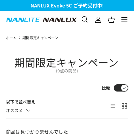
NANLUX Evoke 5C ご予約受付中!
コンテンツへスキップ
メニュ
検索
ログイン
バスケッ
検索
検索
ホーム
期間限定キャンペーン
期間限定キャンペーン
(0点の商品)
比較
以下で並べ替え
リスト
グリ
オススメ
商品は見つかりませんでした