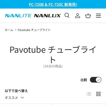
FC-720B & FC-720C 新発売!
コンテンツへスキップ
メニュ
検索
ログイン
バスケッ
検索
検索
ホーム
Pavotube チューブライト
Pavotube チューブライ
ト
(34点の商品)
比較
以下で並べ替え
リスト
グリ
オススメ