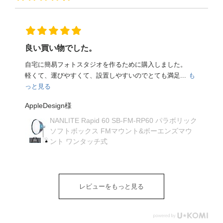
良い買い物でした。
自宅に簡易フォトスタジオを作るために購入しました。
軽くて、運びやすくて、設置しやすいのでとても満足...
も
っと見る
り
AppleDesign様
NANLITE Rapid 60 SB-FM-RP60 パラボリック
ソフトボックス FMマウント&ボーエンズマウ
ント ワンタッチ式
レビューをもっと見る