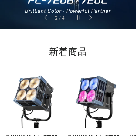
前
スライドショーを一時停止
次
の
2
/
4
新着商品