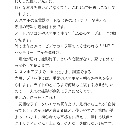
わりした優しい光」に。
特別な道具を買い足さなくても、これ1台で何役もこなして
くれます。
​3. スマホの充電器や、おなじみのバッテリーが使える
​専用の特殊な電源は不要です。
​ノートパソコンやスマホで使う**「USB-Cケーブル」**で動
かせます。
​外で使うときは、ビデオカメラ等でよく使われる**「NP-F
バッテリー」**が合体可能。
「電池が切れて撮影終了」という心配がなく、家でも外で
も安心して使えます。
​4. スマホアプリで「座ったまま」調整できる
​専用アプリを使えば、手元のスマホから明るさや色を変え
られます。ライトのところまで何度も往復する必要がない
ので、一人での撮影が劇的にラクになります。
​まとめ：迷ったらこれ！
​「安価なライトをいくつも買うより、最初からこれを1台持
っておく」のが正解と言えるほど、使いやすさと機能が詰
まっています。初心者でも直感的に扱えて、撮れる映像の
クオリティがぐんと上がる。そんな、失敗しない1台です。