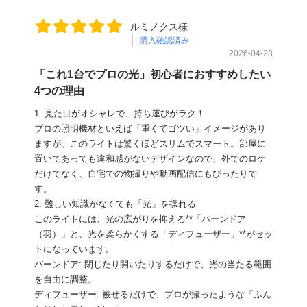
ルミノクス様
購入確認済み
2026-04-28
「これ1台でプロの光」初心者におすすめしたい
4つの理由
​1. 見た目がオシャレで、持ち運びがラク！
​プロの照明機材といえば「重くてゴツい」イメージがあり
ますが、このライトは驚くほどスリムでスマート。部屋に
置いてあっても違和感がないデザインなので、外でのロケ
だけでなく、自宅での物撮りや動画配信にもぴったりで
す。
​2. 難しい知識がなくても「光」を操れる
​このライトには、光の広がりを抑える**「バーンドア
（羽）」と、光を柔らかくする「ディフューザー」**がセッ
トになっています。
​バーンドア: 閉じたり開いたりするだけで、光の当たる範囲
を自由に調整。
​ディフューザー: 被せるだけで、プロが撮ったような「ふん