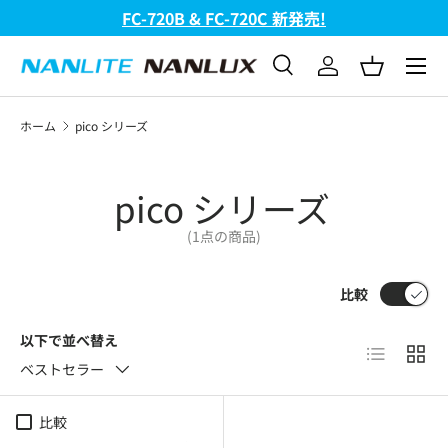
FC-720B & FC-720C 新発売!
コンテンツへスキップ
メニュ
検索
ログイン
バスケッ
検索
検索
ホーム
pico シリーズ
pico シリーズ
(1点の商品)
比較
以下で並べ替え
リスト
グリ
ベストセラー
比較