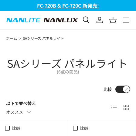
FC-720B & FC-720C 新発売!
コンテンツへスキップ
メニュ
検索
ログイン
バスケッ
検索
検索
ホーム
SAシリーズ パネルライト
SAシリーズ パネルライト
(6点の商品)
比較
以下で並べ替え
リスト
グリ
オススメ
比較
比較