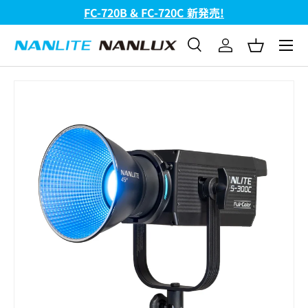
FC-720B & FC-720C 新発売!
コンテンツへスキップ
メニュ
検索
ログイン
バスケッ
検索
検索