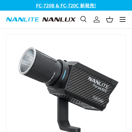
FC-720B & FC-720C 新発売!
コンテンツへスキップ
メニュ
検索
ログイン
バスケッ
検索
検索