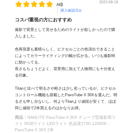
2023-08-18
A様
購入確認済み
コスパ重視の方におすすめ
撮影で背景として見せるためのライトが欲しかったので購
入しました。
色再現度も素晴らしく、ピクセルごとの色演出できること
によってカラーライティングの幅が広がる。いつも撮影時
に助かってる。
長さもちょうどよく、背景用に加えて人物用にも十分使え
る印象。
Titanと比べて明るさや軽さは少し劣っているが、ピクセル
コントロール機能も搭載したPavoTube II 30Xを選んだ。明
るさも申し分ないし、何よりTitanより値段が安くて、ほぼ
同じ値段で2本買えるのはかなりお得。
商品：
NANLITE PavoTube II 30X チューブ型撮影用ラ
イト RGBライト LEDライト 色温度2700-12000K -
PavoTube II 30X 2本