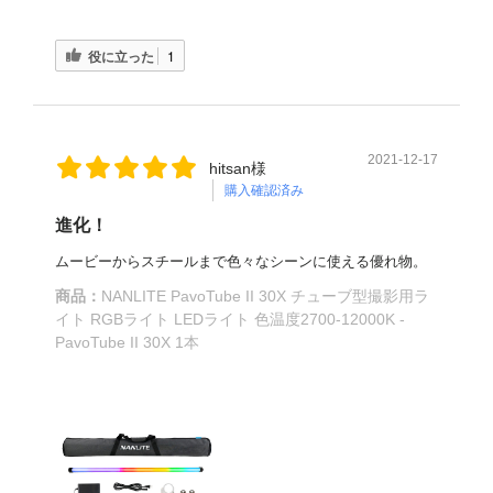
役に立った
1
2021-12-17
hitsan様
購入確認済み
進化！
ムービーからスチールまで色々なシーンに使える優れ物。
商品：
NANLITE PavoTube II 30X チューブ型撮影用ラ
イト RGBライト LEDライト 色温度2700-12000K -
PavoTube II 30X 1本