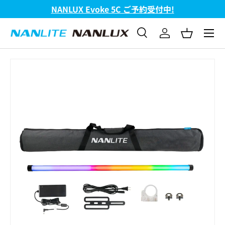
NANLUX Evoke 5C ご予約受付中!
コンテンツへスキップ
メニュ
検索
ログイン
バスケッ
検索
検索