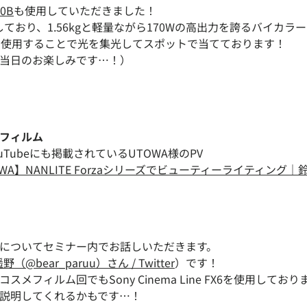
50B
も使用していただきました！
ており、1.56kgと軽量ながら170Wの高出力を誇るバイカラー
て使用することで光を集光してスポットで当てております！
sは当日のお楽しみです…！）
フィルム
のYouTubeにも掲載されているUTOWA様のPV
TOWA】NANLITE Forzaシリーズでビューティーライティング｜鈴木
psについてセミナー内でお話しいただきます。
野（@bear_paruu）さん / Twitter
）です！
メフィルム回でもSony Cinema Line FX6を使用して
説明してくれるかもです…！