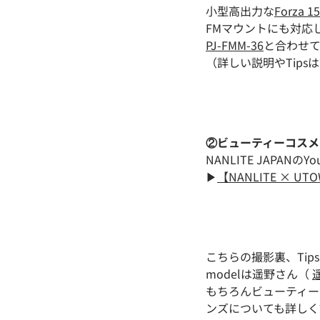
小型高出力な
Forza 1
FMマウントにも対応し
PJ-FMM-36
と合わせ
（詳しい説明やTip
②ビューティーコスメ
NANLITE JAPAN
▶︎
【NANLITE × U
こちらの撮影裏、Ti
modelは遥野さん
（
遥
もちろんビューティーコス
ンズについても詳しく