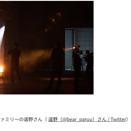
んファミリーの遥野さん（
遥野（@bear_paruu）さん / Twitter
）