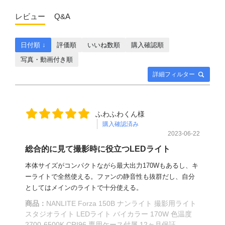
レビュー
Q&A
日付順 ↓
評価順
いいね数順
購入確認順
写真・動画付き順
詳細フィルター
ふわふわくん様
購入確認済み
2023-06-22
総合的に見て撮影時に役立つLEDライト
本体サイズがコンパクトながら最大出力170Wもあるし、キ
ーライトで全然使える。ファンの静音性も抜群だし、自分
としてはメインのライトで十分使える。
商品：
NANLITE Forza 150B ナンライト 撮影用ライト
スタジオライト LEDライト バイカラー 170W 色温度
2700-6500K CRI96 専用ケース付属 12ヶ月保証