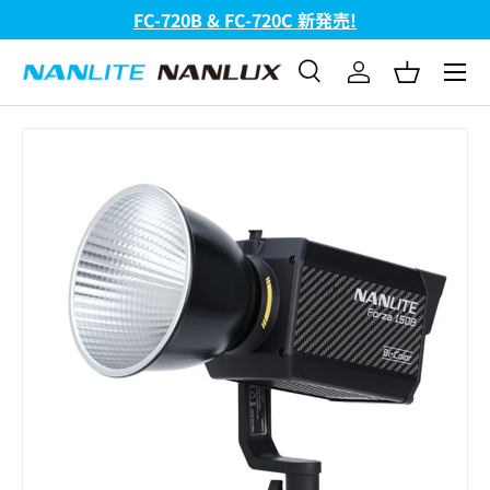
FC-720B & FC-720C 新発売!
コンテンツへスキップ
メニュ
検索
ログイン
バスケッ
検索
検索