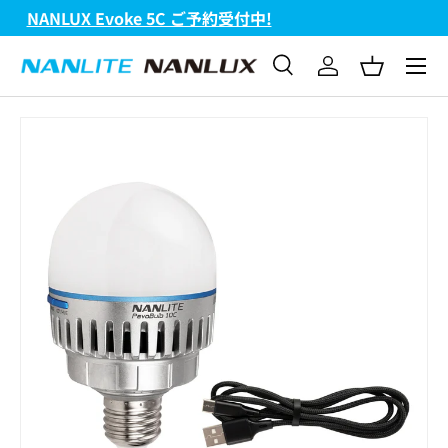
FC-720B & FC-720C 新発売!
コンテンツへスキップ
メニュ
検索
ログイン
バスケッ
検索
検索