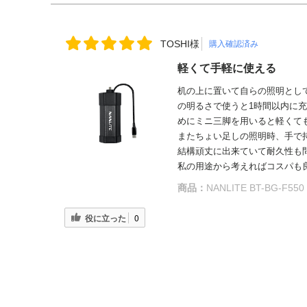
TOSHI様
購入確認済み
軽くて手軽に使える
机の上に置いて自らの照明として使
の明るさで使うと1時間以内に
めにミニ三脚を用いると軽くても
またちょい足しの照明時、手で
結構頑丈に出来ていて耐久性も
私の用途から考えればコスパも
商品：
NANLITE BT-BG-F55
役に立った
0