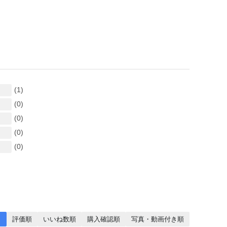
(1)
(0)
(0)
(0)
(0)
↓
評価順
いいね数順
購入確認順
写真・動画付き順