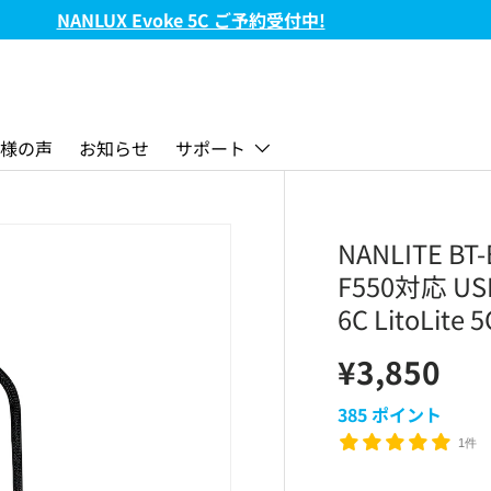
FC-720B & FC-720C 新発売!
様の声
お知らせ
サポート
NANLITE B
F550対応 US
6C LitoLite
¥3,850
385
ポイント
1件