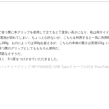
う際に本グリップを使用して立てると丁度良い高さになり、私は両サイドに置いて使用し
充電池が切れてしまい、ちょっと心許ないが、こちらを利用すると一気に利用
180g、ものによっては300gを超えるが、こちらの本体の重さは実測131
持つ際のグリップとしてももちろん便利だ。
問題なさそうだ。
良く、5つ星をつけさせていただきました。
0 バッテリーグリップ NP-F550対応 USB Type-C ケーブル付き PavoTube II 