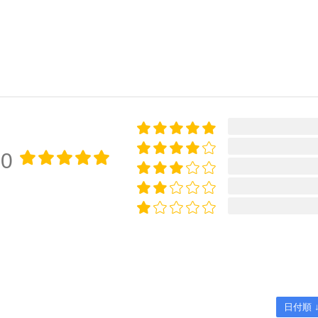
00
日付順 