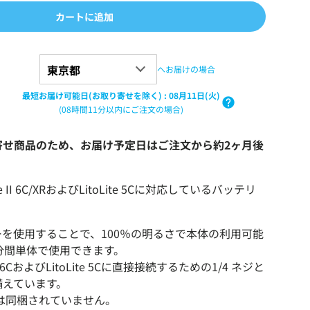
カートに追加
へお届けの場合
最短お届け可能日(お取り寄せを除く)
:
08月11日(火)
(08時間11分以内にご注文の場合)
寄せ商品のため、お届け予定日はご注文から約2ヶ月後
ube II 6C/XRおよびLitoLite 5Cに対応しているバッテリ
。
テリーを使用することで、100％の明るさで本体の利用可能
分間単体で使用できます。
II 6CおよびLitoLite 5Cに直接接続するための1/4 ネジと
備えています。
ーは同梱されていません。