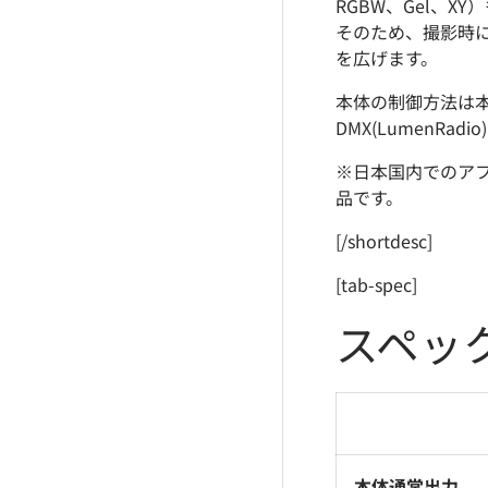
RGBW、Gel、XY）
そのため、撮影時
を広げます。
本体の制御方法は本体
DMX(LumenRa
※日本国内でのア
品です。
[/shortdesc]
[tab-spec]
スペッ
本体通常出力