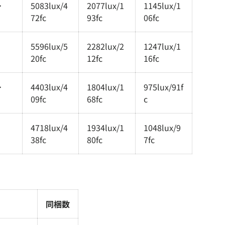
ー
5083lux/4
2077lux/1
1145lux/1
72fc
93fc
06fc
5596lux/5
2282lux/2
1247lux/1
20fc
12fc
16fc
ー
4403lux/4
1804lux/1
975lux/91f
09fc
68fc
c
4718lux/4
1934lux/1
1048lux/9
38fc
80fc
7fc
同梱数