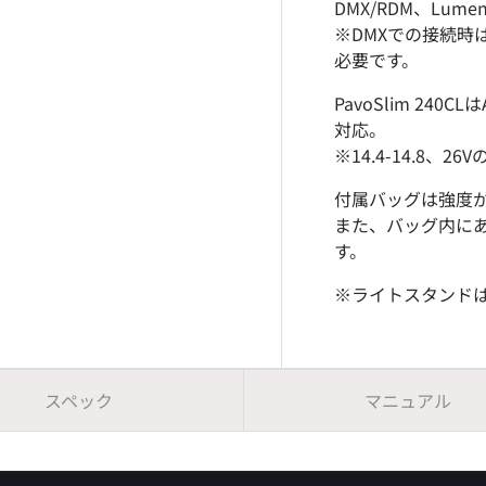
DMX/RDM、Lume
む
ューで読み込む
ギャラリービューで読み込む
画像5をギャラリービューで読み込む
画像6をギャラリービューで読み込む
※DMXでの接続時はC
必要です。
PavoSlim 2
対応。
※14.4-14.8、
付属バッグは強度
また、バッグ内に
す。
※ライトスタンド
スペック
マニュアル