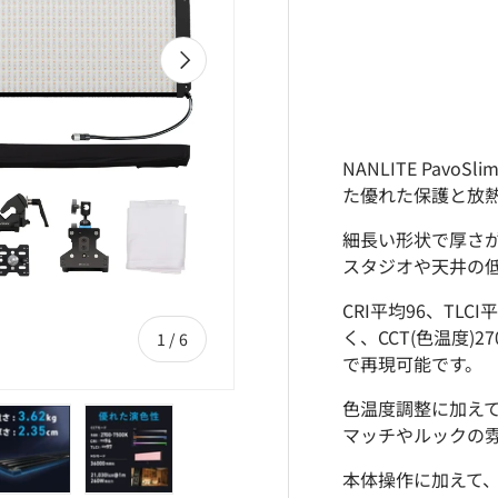
次
NANLITE Pav
た優れた保護と放熱
細長い形状で厚さが
スタジオや天井の
CRI平均96、TL
く、CCT(色温度)
の
1
/
6
で再現可能です。
色温度調整に加えて
マッチやルックの
本体操作に加えて、