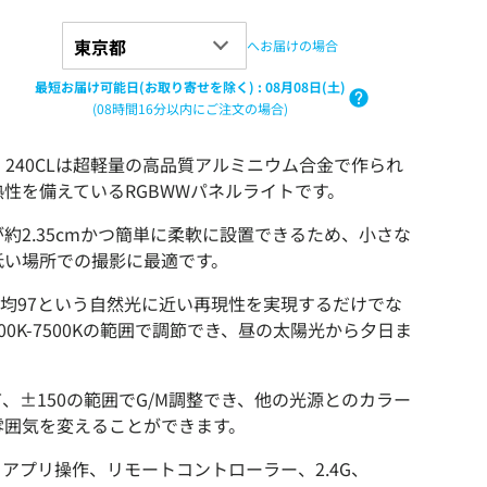
へお届けの場合
最短お届け可能日(お取り寄せを除く)
:
08月08日(土)
(08時間16分以内にご注文の場合)
oSlim 240CLは超軽量の高品質アルミニウム合金で作られ
性を備えているRGBWWパネルライトです。
約2.35cmかつ簡単に柔軟に設置できるため、小さな
低い場所での撮影に最適です。
CI平均97という自然光に近い再現性を実現するだけでな
2700K-7500Kの範囲で調節でき、昼の太陽光から夕日ま
、±150の範囲でG/M調整でき、他の光源とのカラー
雰囲気を変えることができます。
アプリ操作、リモートコントローラー、2.4G、