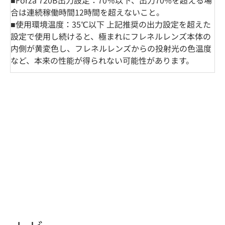
■Forza 720B出⼒設定：70％以下、出⼒70%を超える場
合は連続稼働時間12時間を超えないこと。
■使⽤環境温度：35℃以下 上記推奨の出⼒設定を超えた
設定で使⽤し続けると、極まれにフレネルレンズ本体の
内側が⻩変⾊し、フレネルレンズからの投射光の⾊温度
など、本来の性能が得られない可能性があります。