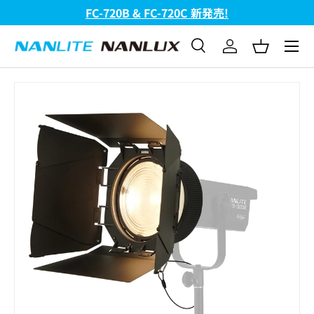
FC-720B & FC-720C 新発売!
コンテンツへスキップ
メニュ
検索
ログイン
バスケッ
検索
検索