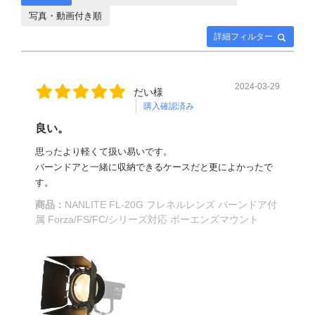
写真・動画付き順
詳細フィルター
2024-03-29
だい様
購入確認済み
良い。
思ったより軽くて扱い易いです。
バーンドアと一緒に収納できるケースだと更によかったで
す。
商品：
NANLITE FL-20G フレネルレンズ バーンドア付
属 Forza/FS/FC/シリーズ対応 ボーエンズマウント