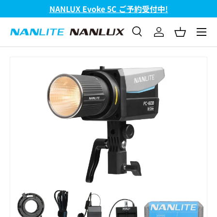
FC-720B & FC-720C 新発売!
コンテンツへスキップ
メニュ
検索
ログイン
バスケッ
検索
検索