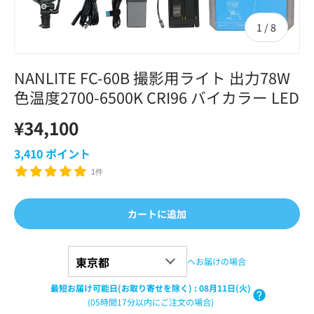
の
1
/
8
NANLITE FC-60B 撮影用ライト 出力78W
色温度2700-6500K CRI96 バイカラー LED
¥34,100
3,410
ポイント
1件
カートに追加
へお届けの場合
最短お届け可能日(お取り寄せを除く)
:
08月11日(火)
(05時間17分以内にご注文の場合)