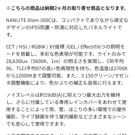
※こちらの商品は納期2ヶ月の取り寄せ商品となります。
NANLITE Alien 300Cは、コンパクトでありながら頑丈な
デザインのIP55防塵・防滴に対応したパネルライトで
す。
CCT / HSI / RGBW / XY座標 /GEL / Effectの6つの照明モ
ードを搭載し、多彩な色表現が可能です。ライトのみで
28,630lux（5600K、1m）の明るさを実現し、CRI平均
96、TLCI平均97の高い色再現性を持ち、色温度は2700K
から12000Kまで調整可能、また、±150グリーン/マゼン
タ調整機能により、色かぶりの補正も容易に行えます。
ノイズレベルは約19dB(A)に抑えつつ最大出力を維持
し、さらに付属している専用レインカバーをあわせて使
用することによって雨、雪、ほこりの多い環境での屋外
撮影、ライブ録画を伴う屋内撮影などさまざまなシーン
でも安心して使用できます。