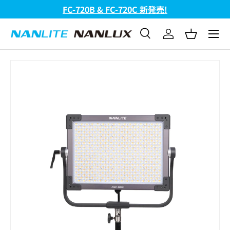
FC-720B & FC-720C 新発売!
コンテンツへスキップ
メニュ
検索
ログイン
バスケッ
検索
検索