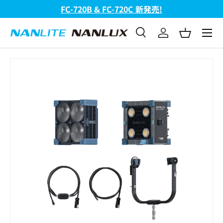
FC-720B & FC-720C 新発売!
コンテンツへスキップ
メニュ
検索
ログイン
バスケッ
検索
検索
画像2をギャラリービューでご覧になれます