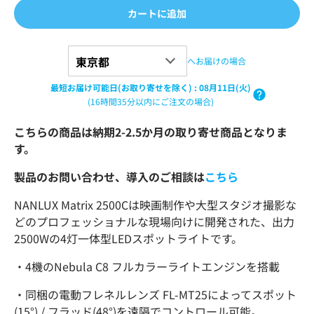
カートに追加
へお届けの場合
最短お届け可能日(お取り寄せを除く)
:
08月11日(火)
(16時間35分以内にご注文の場合)
こちらの商品は納期2-2.5か月の取り寄せ商品となりま
す。
製品のお問い合わせ、導入のご相談は
こちら
NANLUX Matrix 2500Cは映画制作や大型スタジオ撮影な
どのプロフェッショナルな現場向けに開発された、出力
2500Wの4灯一体型LEDスポットライトです。
・4機のNebula C8 フルカラーライトエンジンを搭載
・同梱の電動フレネルレンズ
FL-MT25によってスポット
(15°) / フラッド(48°)を遠隔でコントロール可能。