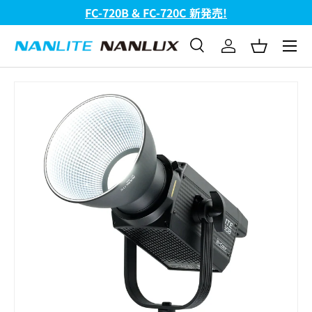
FC-720B & FC-720C 新発売!
コンテンツへスキップ
メニュ
検索
ログイン
バスケッ
検索
検索