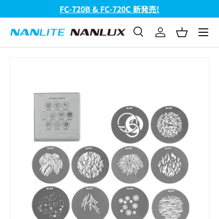
FC-720B & FC-720C 新発売!
コンテンツへスキップ
メニュ
検索
ログイン
バスケッ
検索
検索