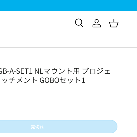
FC-720B & FC-720C 新発売!
検索
ログイン
バスケッ
S-GB-A-SET1 NLマウント用 プロジェ
ッチメント GOBOセット1
売切れ