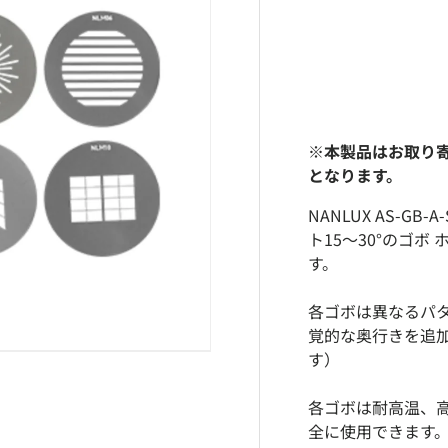
※本製品はお取り
となります。
NANLUX AS-G
ト15〜30°のゴボ
す。
各ゴボは異なるパ
覚的な奥行きを追
す）
各ゴボは耐高温、高
全に使用できます