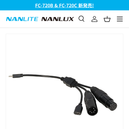
FC-720B & FC-720C 新発売!
コンテンツへスキップ
メニュ
検索
ログイン
バスケッ
検索
検索