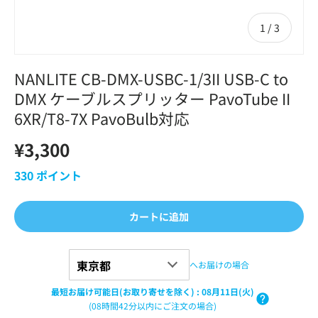
の
1
/
3
NANLITE CB-DMX-USBC-1/3II USB-C to
DMX ケーブルスプリッター PavoTube II
6XR/T8-7X PavoBulb対応
¥3,300
330
ポイント
カートに追加
へお届けの場合
最短お届け可能日(お取り寄せを除く)
:
08月11日(火)
(08時間42分以内にご注文の場合)