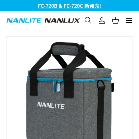
FC-720B & FC-720C 新発売!
コンテンツへスキップ
メニュ
検索
ログイン
バスケッ
検索
検索