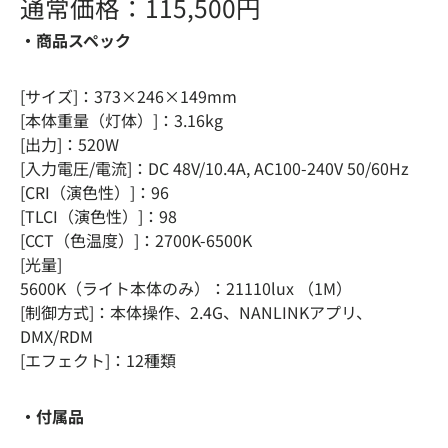
通常価格：115,500円
・商品スペック
[サイズ]​：373×246×149mm
[本体重量（灯体）]：3.16kg​
[出力]​：520W​
[入力電圧/電流]​：DC 48V/10.4A, AC100-240V 50/60Hz
[CRI（演色性）]：96
[TLCI（演色性）]​：​98
[CCT（色温度）]​：2700K-6500K​
[光量]
5600K（ライト本体のみ）：21110lux （1M）
[制御方式]：本体操作、2.4G、NANLINKアプリ、
DMX/RDM
[エフェクト]：12種類
・付属品