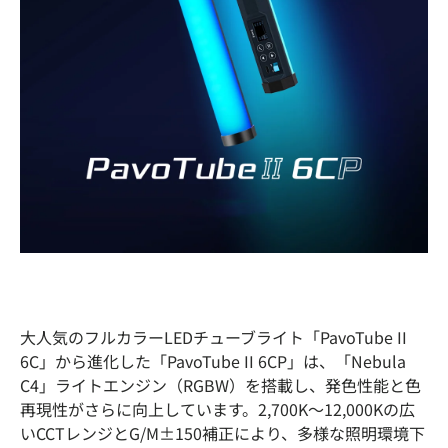
大人気のフルカラーLEDチューブライト「PavoTube II
6C」から進化した「PavoTube II 6CP」は、「Nebula
C4」ライトエンジン（RGBW）を搭載し、発色性能と色
再現性がさらに向上しています。2,700K〜12,000Kの広
いCCTレンジとG/M±150補正により、多様な照明環境下