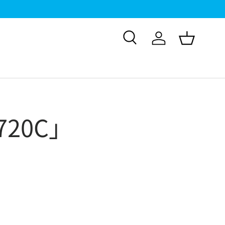
検索
ログイン
バスケッ
720C」