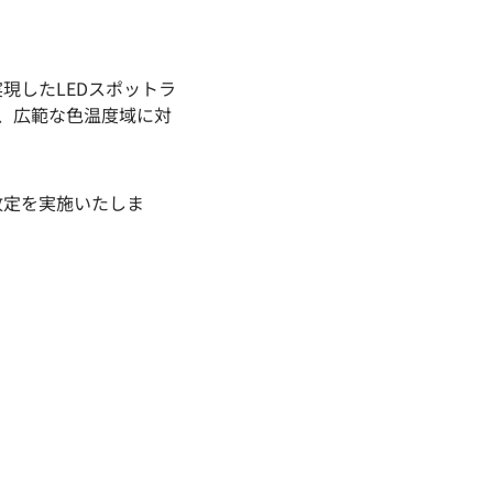
を実現したLEDスポットラ
と、広範な色温度域に対
。
改定を実施いたしま