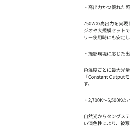
・高出力かつ優れた照
750Wの高出力を実現し
ジオや大規模セットで
リー使用時にも安定し
・撮影環境に応じた出
色温度ごとに最大光量を
「Constant O
す。
・2,700K〜6,500
自然光からタングステ
い演色性により、被写