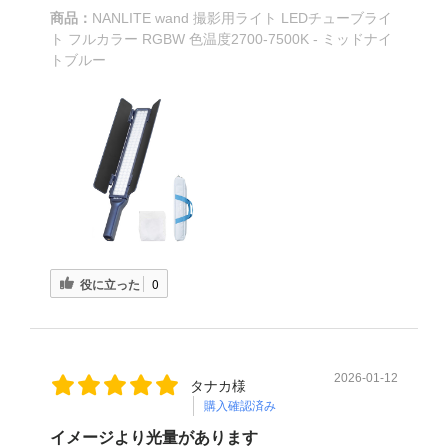
商品：
NANLITE wand 撮影用ライト LEDチューブライ
ト フルカラー RGBW 色温度2700-7500K - ミッドナイ
トブルー
役に立った
0
2026-01-12
タナカ様
購入確認済み
イメージより光量があります