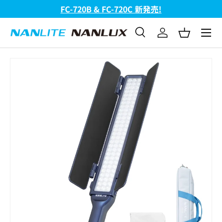
NANLUX Evoke 5C ご予約受付中!
コンテンツへスキップ
メニュ
検索
ログイン
バスケッ
検索
検索