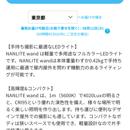
へお届けの場合
最短お届け可能日(お取り寄せを除く)
:
08月11日(火)
(00時間42分以内にご注文の場合)
【手持ち撮影に最適なLEDライト】
NANLITE wand は軽量で多用途なフルカラーLEDライト
です。NANLITE wandは本体重量わずか0.42kgで手持ち
運用に最適で屋内屋外を問わず機動力のあるライティン
グが可能です。
【高輝度&コンパクト】
NANLITE wand は、1m（5600K）で4020Luxの明るさ
と、CRI95という優れた演色性を備え、様々な場所で明
るく美しい照明を作り出します。持ち運びに便利なデザ
インで屋外での撮影にも適しています。コンパクトなボ
ディは狭いスペースでも使用でき、軽量設計なので片手