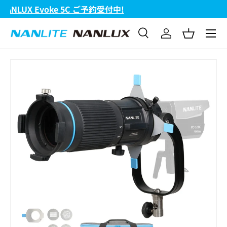
FC-720B & FC-720C 新発売!
コンテンツへスキップ
メニュ
検索
ログイン
バスケッ
検索
検索