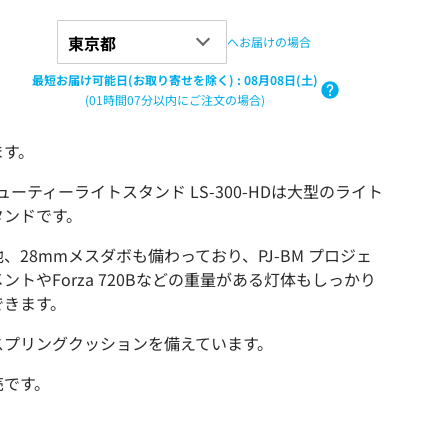
へお届けの場合
最短お届け可能日(お取り寄せを除く)
:
08月08日(土)
(01時間07分以内にご注文の場合)
ます。
ーデューティーライトスタンド LS-300-HDは大型のライト
タンドです。
他、
28mmメスダボも備わっており、PJ-BM プロジェ
やForza 720B
などの重量がある灯体もしっかり
できます。
スプリングクッションを備えています。
売です。