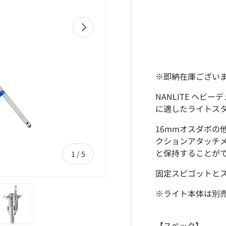
次
※即納在庫ござい
NANLITE ヘビ
に適したライトス
16mmオスダボの
クションアタッチメント
と保持することが
の
1
/
5
固定スピゴットと
※ライト本体は別
【スペック】