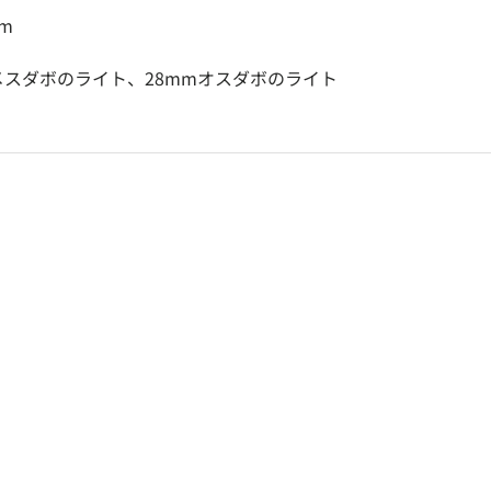
m
メスダボのライト、28mmオスダボのライト