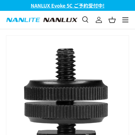
NANLUX Evoke 5C ご予約受付中!
コンテンツへスキップ
メニュ
検索
ログイン
バスケッ
検索
検索