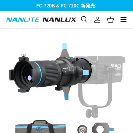
FC-720B & FC-720C 新発売!
コンテンツへスキップ
メニュ
検索
ログイン
バスケッ
検索
検索