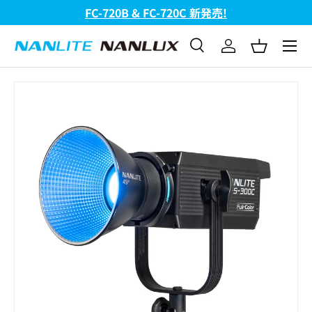
FC-720B & FC-720C 新発売!
コンテンツへスキップ
メニュ
検索
ログイン
バスケッ
検索
検索