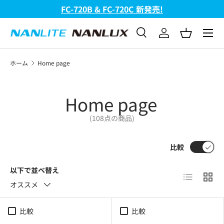
FC-720B & FC-720C 新発売!
コンテンツへスキップ
メニュ
検索
ログイン
バスケッ
検索
検索
ホーム
Home page
Home page
(108点の商品)
比較
以下で並べ替え
リスト
グリ
オススメ
比較
比較