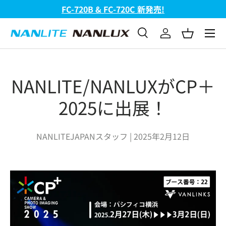
FC-720B & FC-720C 新発売!
コンテンツへスキップ
メニュ
検索
ログイン
バスケッ
検索
検索
NANLITE/NANLUXがCP＋
2025に出展！
NANLITEJAPANスタッフ |
2025年2月12日