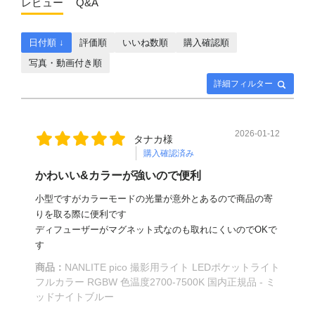
レビュー
Q&A
日付順 ↓
評価順
いいね数順
購入確認順
写真・動画付き順
詳細フィルター
2026-01-12
タナカ様
購入確認済み
かわいい&カラーが強いので便利
小型ですがカラーモードの光量が意外とあるので商品の寄
りを取る際に便利です
ディフューザーがマグネット式なのも取れにくいのでOKで
す
商品：
NANLITE pico 撮影用ライト LEDポケットライト
フルカラー RGBW 色温度2700-7500K 国内正規品 - ミ
ッドナイトブルー