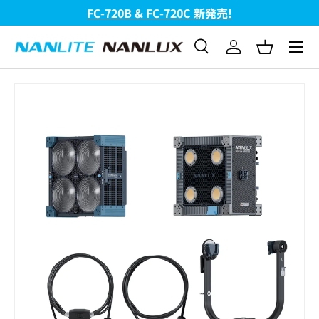
FC-720B & FC-720C 新発売!
コンテンツへスキップ
メニュ
検索
ログイン
バスケッ
検索
検索
画像2をギャラリービューでご覧になれます