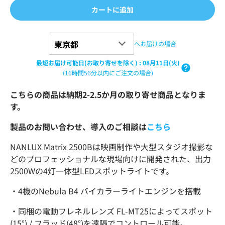
カートに追加
へお届けの場合
最短お届け可能日(お取り寄せを除く)
:
08月11日(火)
(16時間56分以内にご注文の場合)
こちらの商品は納期2-2.5か月の取り寄せ商品となりま
す。
製品のお問い合わせ、導入のご相談は
こちら
NANLUX Matrix 2500Bは映画制作や大型スタジオ撮影な
どのプロフェッショナルな現場向けに開発された、出力
2500Wの4灯一体型LEDスポットライトです。
・4機のNebula B4 バイカラーライトエンジンを搭載
・同梱の電動フレネルレンズ
FL-MT25によってスポット
(15°) / フラッド(48°)を遠隔でコントロール可能。