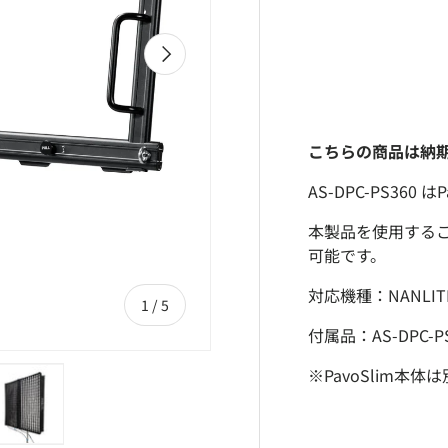
次
こちらの商品は納期
AS-DPC-PS360
本製品を使用すること
可能です。
対応機種：NANLITE 
の
1
/
5
付属品：AS-DPC-P
※PavoSlim本体