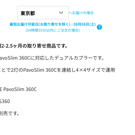
へお届けの場合
最短お届け可能日(お取り寄せを除く)
:
08月08日(土)
(04時間35分以内にご注文の場合)
2-2.5ヶ月の取り寄せ商品です。
 はPavoSlim 360Cに対応したデュアルカプラーです。
で2灯のPavoSlim 360Cを連結し4×4サイズで運用
PavoSlim 360C
S360
は別売です。