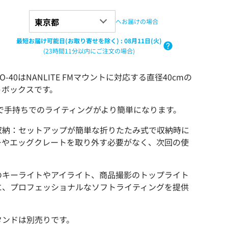
へお届けの場合
最短お届け可能日(お取り寄せを除く)
:
08月11日(火)
(23時間11分以内にご注文の場合)
MM-O-40はNANLITE FMマウントに対応する直径40cmの
トボックスです。
gで手持ちでのライティングがより簡単になります。
収納：セットアップが簡単な折りたたみ式で収納時に
ーやエッグクレートを取り外す必要がなく、次回の使
のキーライトやアイライト、商品撮影のトップライト
に、プロフェッショナルなソフトライティングを提供
タンドは別売りです。