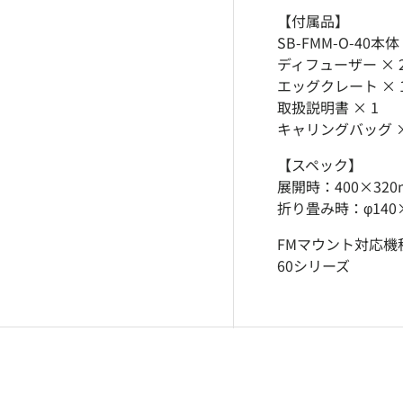
む
ューで読み込む
ギャラリービューで読み込む
画像5をギャラリービューで読み込む
画像6をギャラリービューで読み込む
画像7をギャラリービューで読み
画像8をギャラリー
【付属品】
SB-FMM-O-40本体
ディフューザー ×
エッグクレート × 
取扱説明書 × 1
キャリングバッグ ×
【スペック】
展開時：400×320
折り畳み時：φ140
FMマウント対応機種：F
60シリーズ