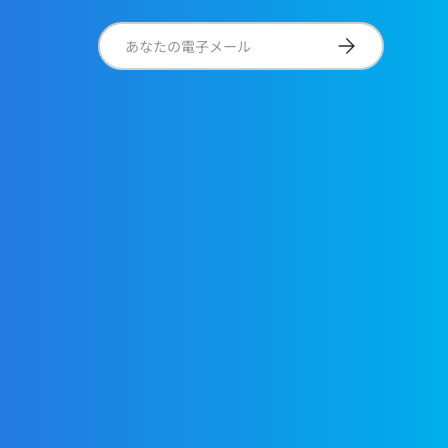
電子メール
サブスクリプショ