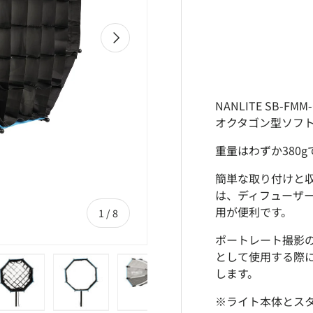
次
NANLITE SB-F
オクタゴン型ソフ
重量はわずか380
簡単な取り付けと
は、ディフューザ
用が便利です。
の
1
/
8
ポートレート撮影
として使用する際
します。
※ライト本体とス