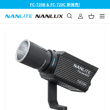
FC-720B & FC-720C 新発売!
コンテンツへスキップ
メニュ
検索
ログイン
バスケッ
検索
検索